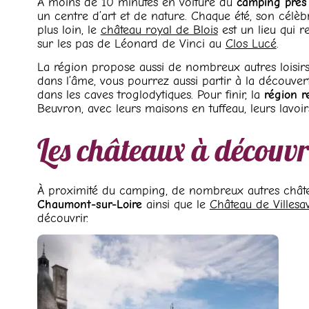
À moins de 10 minutes en voiture du
camping près
un centre d’art et de nature. Chaque été, son célèbr
plus loin, le
château royal de Blois
est un lieu qui r
sur les pas de Léonard de Vinci au
Clos Lucé
.
La région propose aussi de nombreux autres loisirs 
dans l’âme, vous pourrez aussi partir à la découve
dans les caves troglodytiques. Pour finir, la
région r
Beuvron, avec leurs maisons en tuffeau, leurs lavoir
Les châteaux à découvr
À proximité du camping, de nombreux autres chât
Chaumont-sur-Loire
ainsi que le
Château de Villesa
découvrir.