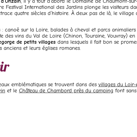
 d’Onzain
, il y a tout d’abord le Domaine de Chaumont-sur-L
e Festival International des Jardins plonge les visiteurs d
etrace quatre siècles d’histoire. À deux pas de là, le villa
: canoë sur la Loire, balades à cheval et parcs animaliers
rte des vins du Val de Loire (Chinon, Touraine, Vouvray) e
egorge de petits villages
dans lesquels il fait bon se pr
s anciens et leurs églises romanes.
ir
eaux emblématiques se trouvent dans des
villages du Loir
vin
et le
Château de Chambord près du camping
font sans