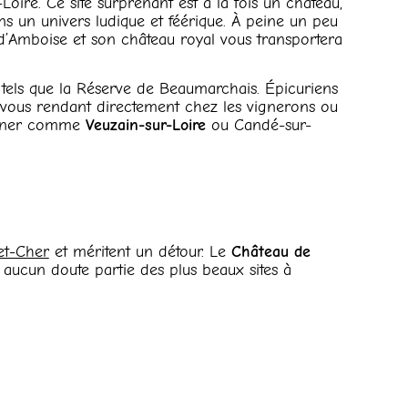
oire. Ce site surprenant est à la fois un château,
ans un univers ludique et féérique. À peine un peu
ge d’Amboise et son château royal vous transportera
 tels que la Réserve de Beaumarchais. Épicuriens
n vous rendant directement chez les vignerons ou
omener comme
Veuzain-sur-Loire
ou Candé-sur-
-et-Cher
et méritent un détour. Le
Château de
 aucun doute partie des plus beaux sites à