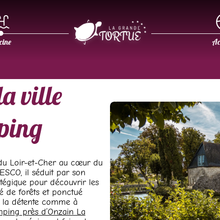
cine
Ac
a ville
ping
 du Loir-et-Cher au cœur du
ESCO, il séduit par son
atégique pour découvrir les
dé de forêts et ponctué
à la détente comme à
ping près d’Onzain La