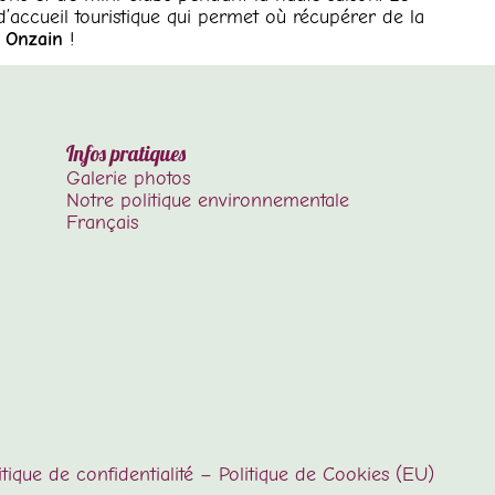
d’accueil touristique qui permet où récupérer de la
à Onzain
!
Infos pratiques
Galerie photos
Notre politique environnementale
Français
itique de confidentialité
–
Politique de Cookies (EU)