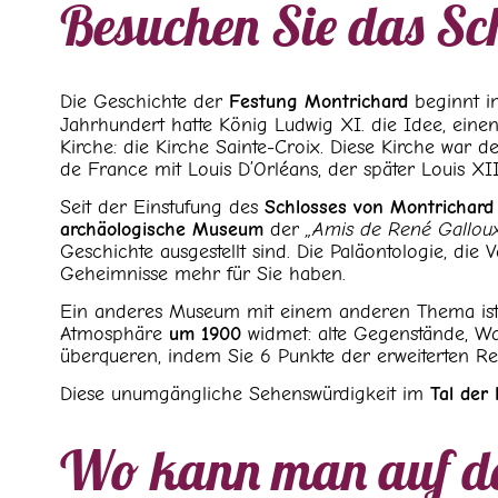
Besuchen Sie das Sc
Die Geschichte der
Festung Montrichard
beginnt i
Jahrhundert hatte König Ludwig XI. die Idee, ein
Kirche: die Kirche Sainte-Croix. Diese Kirche war 
de France mit Louis D’Orléans, der später Louis XII
Seit der Einstufung des
Schlosses von Montrichard
archäologische Museum
der
„Amis de René Gallou
Geschichte ausgestellt sind. Die Paläontologie, d
Geheimnisse mehr für Sie haben.
Ein anderes Museum mit einem anderen Thema is
Atmosphäre
um 1900
widmet: alte Gegenstände, Wa
überqueren, indem Sie 6 Punkte der erweiterten Rea
Diese unumgängliche Sehenswürdigkeit im
Tal der
Wo kann man auf de