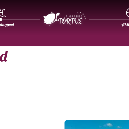
ingpool
Akti
rd