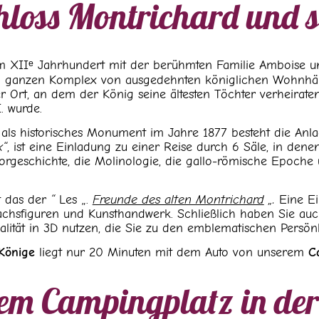
hloss Montrichard und 
m XIIᵉ Jahrhundert mit der berühmten Familie Amboise un
en ganzen Komplex von ausgedehnten königlichen Wohnhäus
der Ort, an dem der König seine ältesten Töchter verheirat
. wurde.
als historisches Monument im Jahre 1877 besteht die Anl
x“
, ist eine Einladung zu einer Reise durch 6 Säle, in d
ie Vorgeschichte, die Molinologie, die gallo-römische Epo
t das der
“
Les „.
Freunde des alten Montrichard
„.
Eine Ei
chsfiguren und Kunsthandwerk. Schließlich haben Sie auch
lität in 3D nutzen, die Sie zu den emblematischen Persönl
 Könige
liegt nur 20 Minuten mit dem Auto von unserem
C
m Campingplatz in der 