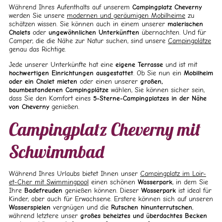
Während Ihres Aufenthalts auf unserem
Campingplatz Cheverny
werden Sie unsere
modernen und geräumigen Mobilheime
zu
schätzen wissen. Sie können auch in einem unserer
malerischen
Chalets
oder
ungewöhnlichen Unterkünften
übernachten. Und für
Camper, die die Nähe zur Natur suchen, sind unsere
Campingplätze
genau das Richtige.
Jede unserer Unterkünfte hat eine
eigene Terrasse
und ist mit
hochwertigen Einrichtungen ausgestattet
. Ob Sie nun ein
Mobilheim
oder ein Chalet mieten
oder einen unserer
großen,
baumbestandenen Campingplätze
wählen, Sie können sicher sein,
dass Sie den Komfort eines
5-Sterne-Campingplatzes in der Nähe
von Cheverny
genießen.
Campingplatz Cheverny mit
Schwimmbad
Während Ihres Urlaubs bietet Ihnen unser
Campingplatz im Loir-
et-Cher mit Swimmingpool
einen schönen
Wasserpark
, in dem Sie
Ihre
Badefreuden
genießen können. Dieser
Wasserpark
ist ideal für
Kinder, aber auch für Erwachsene. Erstere können sich auf unseren
Wasserspielen
vergnügen und die
Rutschen hinunterrutschen
,
während letztere unser
großes beheiztes und überdachtes Becken