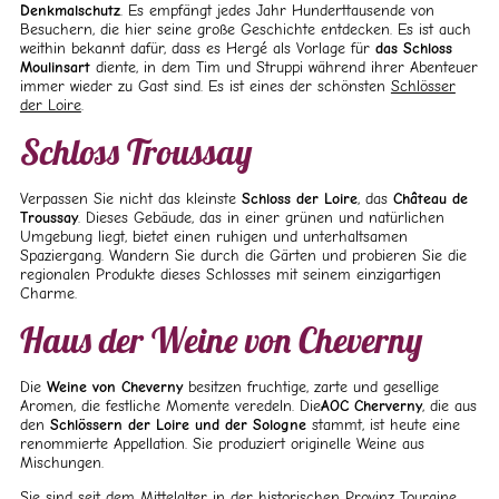
Denkmalschutz
. Es empfängt jedes Jahr Hunderttausende von
Besuchern, die hier seine große Geschichte entdecken. Es ist auch
weithin bekannt dafür, dass es Hergé als Vorlage für
das Schloss
Moulinsart
diente, in dem Tim und Struppi während ihrer Abenteuer
immer wieder zu Gast sind. Es ist eines der schönsten
Schlösser
der Loire
.
Schloss Troussay
Verpassen Sie nicht das kleinste
Schloss der Loire
, das
Château de
Troussay
. Dieses Gebäude, das in einer grünen und natürlichen
Umgebung liegt, bietet einen ruhigen und unterhaltsamen
Spaziergang. Wandern Sie durch die Gärten und probieren Sie die
regionalen Produkte dieses Schlosses mit seinem einzigartigen
Charme.
Haus der Weine von Cheverny
Die
Weine von Cheverny
besitzen fruchtige, zarte und gesellige
Aromen, die festliche Momente veredeln. Die
AOC Cherverny
, die aus
den
Schlössern der Loire und der Sologne
stammt, ist heute eine
renommierte Appellation. Sie produziert originelle Weine aus
Mischungen.
Sie sind seit dem Mittelalter in der
historischen Provinz Touraine